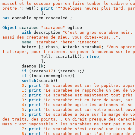
missel et le secouez pour en faire tomber le cadavre du
prêtre."
;
w8
();
print
"
^^
Quelques heures plus tard, par
],
has
openable
open
concealed
;
Object
scarabee
"scarabée"
eglise
with
description
"C'est un gros scarabée noir, 
aussi des créatures de Dieu, vous dites-vous..."
,
name
'scarabee'
'bete'
'insecte'
,
before
[;
chass
,
Attack
:
scarab
=
0
;
"Vous approc
l'attraper, pour finalement se poser à nouveau sur le p
Tell
:
scaratalk
();
rtrue
;
],
daemon
[
k
;
if
(
scarab
<
17
)
{
scarab
++
;}
if
(
location
==
eglise
){
switch
(
scarab
){
0
:
print
"Un scarabée est sur le pupitre, appar
1
:
print
"Le scarabée se rapproche un peu de vo
2
:
print
"Le scarabée est maintenant tout près 
3
:
print
"Le scarabée est en face de vous, sur 
4
:
print
"Le scarabée agite les antennes et se 
5
:
print
"Le scarabée est sur votre missel ouve
6
:
print
"Le scarabée a bavé sur la marge de vo
des traits, des points... On dirait presque des caractè
Mais c'est impossible : les scarabées ne sont pas musu
7
:
print
"Le scarabée s'est dressé une fois de 
8
:
print
"Le scarabée est sur l'autre page de v