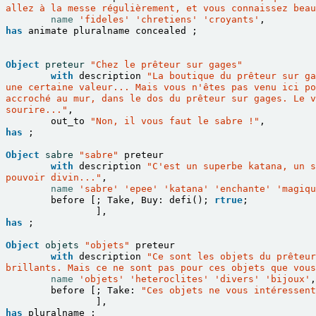
allez à la messe régulièrement, et vous connaissez beau
name
'fideles'
'chretiens'
'croyants'
,
has
animate
pluralname
concealed
;
Object
preteur
"Chez le prêteur sur gages"
with
description
"La boutique du prêteur sur ga
une certaine valeur... Mais vous n'êtes pas venu ici po
accroché au mur, dans le dos du prêteur sur gages. Le v
sourire..."
,
out_to
"Non, il vous faut le sabre !"
,
has
;
Object
sabre
"sabre"
preteur
with
description
"C'est un superbe katana, un s
pouvoir divin..."
,
name
'sabre'
'epee'
'katana'
'enchante'
'magiqu
before
[;
Take
,
Buy
:
defi
();
rtrue
;
],
has
;
Object
objets
"objets"
preteur
with
description
"Ce sont les objets du prêteur
brillants. Mais ce ne sont pas pour ces objets que vous
name
'objets'
'heteroclites'
'divers'
'bijoux'
,
before
[;
Take
:
"Ces objets ne vous intéressent
],
has
pluralname
;