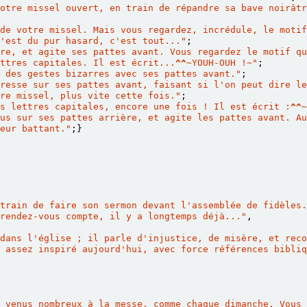
otre missel ouvert, en train de répandre sa bave noirâtr
de votre missel. Mais vous regardez, incrédule, le motif
c'est du pur hasard, c'est tout..."
;
re, et agite ses pattes avant. Vous regardez le motif qu
ttres capitales. Il est écrit...
^^~
YOUH-OUH !
~
"
;
 des gestes bizarres avec ses pattes avant."
;
resse sur ses pattes avant, faisant si l'on peut dire le
re missel, plus vite cette fois."
;
s lettres capitales, encore une fois ! Il est écrit :
^^~
us sur ses pattes arrière, et agite les pattes avant. Au
eur battant."
;}
train de faire son sermon devant l'assemblée de fidèles.
rendez-vous compte, il y a longtemps déjà..."
,
dans l'église ; il parle d'injustice, de misère, et reco
 assez inspiré aujourd'hui, avec force références bibliq
 venus nombreux à la messe, comme chaque dimanche. Vous 