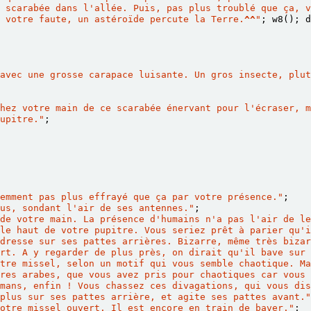
 scarabée dans l'allée. Puis, pas plus troublé que ça, v
 votre faute, un astéroïde percute la Terre.
^^
"
;
w8
();
d
avec une grosse carapace luisante. Un gros insecte, plut
hez votre main de ce scarabée énervant pour l'écraser, m
upitre."
;
emment pas plus effrayé que ça par votre présence."
;
us, sondant l'air de ses antennes."
;
de votre main. La présence d'humains n'a pas l'air de le
le haut de votre pupitre. Vous seriez prêt à parier qu'i
dresse sur ses pattes arrières. Bizarre, même très bizar
rt. A y regarder de plus près, on dirait qu'il bave sur 
tre missel, selon un motif qui vous semble chaotique. Ma
res arabes, que vous avez pris pour chaotiques car vous 
lmans, enfin ! Vous chassez ces divagations, qui vous dis
plus sur ses pattes arrière, et agite ses pattes avant."
otre missel ouvert. Il est encore en train de baver."
;