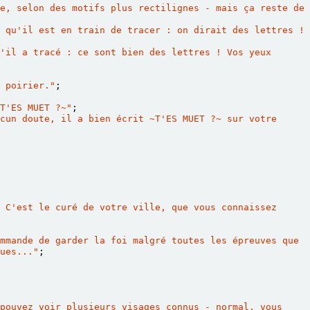
e, selon des motifs plus rectilignes - mais ça reste de 
 qu'il est en train de tracer : on dirait des lettres ! 
'il a tracé : ce sont bien des lettres ! Vos yeux 
 poirier."
;
T'ES MUET ?
~
"
;
cun doute, il a bien écrit 
~
T'ES MUET ?
~
 sur votre 
 C'est le curé de votre ville, que vous connaissez 
mmande de garder la foi malgré toutes les épreuves que 
ues..."
;
pouvez voir plusieurs visages connus - normal, vous 