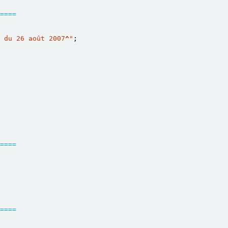
====
 du 26 août 2007
^
"
;
====
====