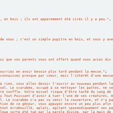
, en bois ; ils ont apparemment été cirés il y a peu."
,
 de vous ; c'est un simple pupitre en bois, et vous y ave
ui que vos parents vous ont offert quand vous aviez dix 
ourriez en avoir besoin plus tard pendant la messe."
;
connaissez presque par coeur, mais l'intérêt d'une messe
à rien, vous allez devoir l'ouvrir au nouveau pendant la
sel. Le scarabée, occupé à se nettoyer les pattes, ne se
re souffle. Votre missel risque d'être taché du sang de 
u Tout-Puissant d'avoir à tuer l'une de ses créatures, m
l. Le scarabée n'a pas vu venir la couverture, et n'a pa
tion de ce gêneur, vous appuyez encore un peu plus afin 
tout écrabouillé, aplati, agitant spasmodiquement ses pa
lque sorte été tué par la parole divine, par la main de 