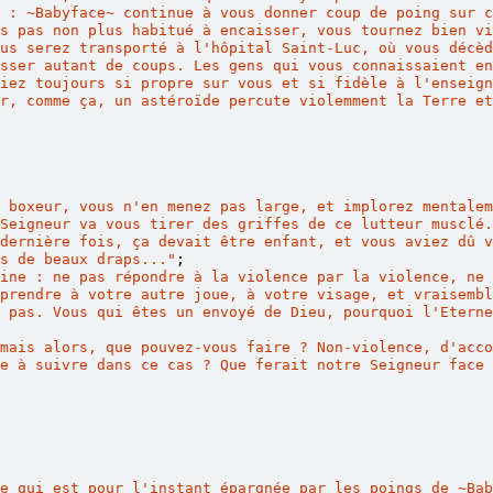
 : 
~
Babyface
~
 continue à vous donner coup de poing sur c
s pas non plus habitué à encaisser, vous tournez bien vi
us serez transporté à l'hôpital Saint-Luc, où vous décèd
sser autant de coups. Les gens qui vous connaissaient en
iez toujours si propre sur vous et si fidèle à l'enseign
r, comme ça, un astéroïde percute violemment la Terre et
 boxeur, vous n'en menez pas large, et implorez mentalem
Seigneur va vous tirer des griffes de ce lutteur musclé.
dernière fois, ça devait être enfant, et vous aviez dû v
ns de beaux draps..."
;
ine : ne pas répondre à la violence par la violence, ne 
prendre à votre autre joue, à votre visage, et vraisembl
 pas. Vous qui êtes un envoyé de Dieu, pourquoi l'Eterne
mais alors, que pouvez-vous faire ? Non-violence, d'acco
e à suivre dans ce cas ? Que ferait notre Seigneur face 
e qui est pour l'instant épargnée par les poings de 
~
Bab