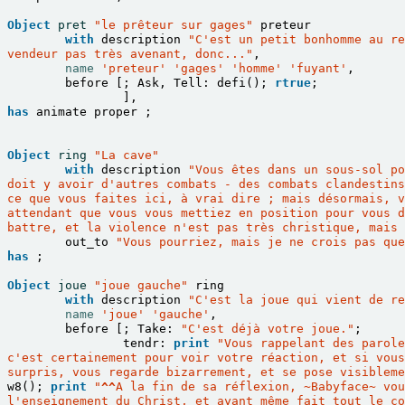
Object
pret
"le prêteur sur gages"
preteur
with
description
"C'est un petit bonhomme au re
vendeur pas très avenant, donc..."
,
name
'preteur'
'gages'
'homme'
'fuyant'
,
before
[;
Ask
,
Tell
:
defi
();
rtrue
;
],
has
animate
proper
;
Object
ring
"La cave"
with
description
"Vous êtes dans un sous-sol po
doit y avoir d'autres combats - des combats clandestins
ce que vous faites ici, à vrai dire ; mais désormais, v
attendant que vous vous mettiez en position pour vous d
battre, et la violence n'est pas très christique, mais
out_to
"Vous pourriez, mais je ne crois pas que
has
;
Object
joue
"joue gauche"
ring
with
description
"C'est la joue qui vient de re
name
'joue'
'gauche'
,
before
[;
Take
:
"C'est déjà votre joue."
;
tendr
:
print
"Vous rappelant des parole
c'est certainement pour voir votre réaction, et si vous
surpris, vous regarde bizarrement, et se pose visibleme
w8
();
print
"
^^
A la fin de sa réflexion, 
~
Babyface
~
 vou
l'enseignement du Christ, et ayant même fait tout le co