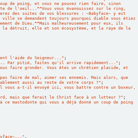
oup de poing, et vous ne pouvez rien faire, sinon 
te de l'oeil...
^^
Vous vous évanouissez sur le ring, 
erez des suites de vos blessures : 
~
Babyface
~
 y est 
 ville se demandent toujours pourquoi diable vous étiez 
ement de Dieu.
^^
Mais malheureusement pour eux, ils 
 la détruit, elle et son écosystème, et la raye de la 
ent l'aide du Seigneur..."
;
.. Par pitié, faites qu'il arrive rapidement..."
;
ous faire gronder. Vous êtes un chrétien placide, et 
pas faire de mal, aimer ses ennemis. Mais alors, que 
ablement aussi au reste de votre corps ?"
;
l vous a-t-il envoyé ici, vous battre contre un boxeur, 
rd, mais que ferait le Christ face à un lutteur ?"
;
à ce mastodonte qui vous a déjà donné un coup de poing 
yface
~
..."
,