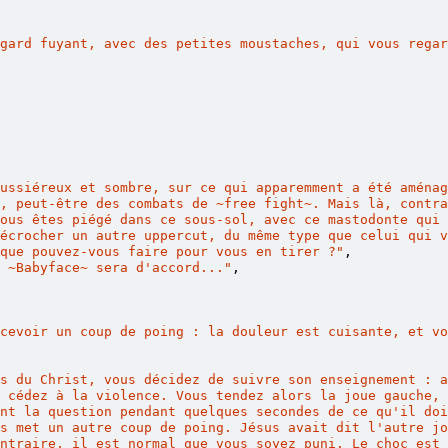
gard fuyant, avec des petites moustaches, qui vous regar
ussiéreux et sombre, sur ce qui apparemment a été aménag
, peut-être des combats de 
~
free fight
~
. Mais là, contra
ous êtes piégé dans ce sous-sol, avec ce mastodonte qui 
écrocher un autre uppercut, du même type que celui qui v
 que pouvez-vous faire pour vous en tirer ?"
,
 
~
Babyface
~
 sera d'accord..."
,
cevoir un coup de poing : la douleur est cuisante, et vo
s du Christ, vous décidez de suivre son enseignement : a
 cédez à la violence. Vous tendez alors la joue gauche, 
nt la question pendant quelques secondes de ce qu'il doi
s met un autre coup de poing. Jésus avait dit l'autre jo
ntraire, il est normal que vous soyez puni. Le choc est 