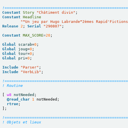
!======================================================
Constant
Story
"Châtiment divin"
;
Constant
Headline
"
^
Un jeu par Hugo Labrande
^
2èmes Rapid'Fictions
Release
2
;
Serial
"290807"
;
Constant
MAX_SCORE
=
20
;
Global
scarab
=
0
;
Global
joug
=
0
;
Global
tour
=
0
;
Global
pri
=
0
;
Include
"Parser"
;
Include
"VerbLib"
;
!======================================================
! Routine
[
w8
notNeeded
;
@read_char
1
notNeeded
;
rtrue
;
];
!======================================================
! Objets et lieux