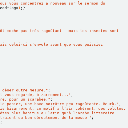
ous vous concentrez à nouveau sur le sermon du 
eadflag
=
1
;}
ôt moche pas très ragoûtant - mais les insectes sont 
ais celui-ci s'envole avant que vous puissiez 
 gêner outre mesure."
;
l vous regarde, bizarrement..."
;
re, pour un scarabée."
;
le papier, une bave noirâtre peu ragoûtante. Beurk."
;
is bizarrement, ce motif a l'air cohérent, des volutes, 
êtes plus habitué au latin qu'à l'arabe littéraire... 
traient du bon déroulement de la messe."
;
;