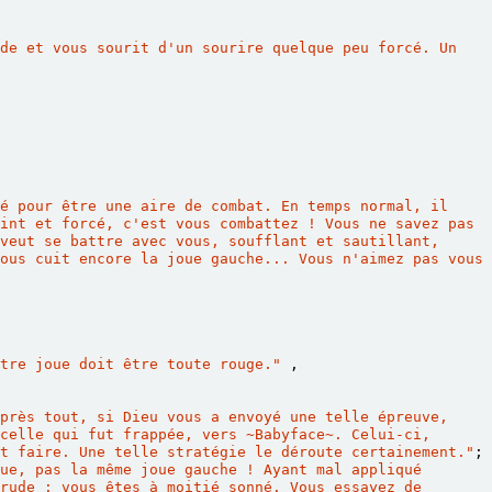
de et vous sourit d'un sourire quelque peu forcé. Un 
é pour être une aire de combat. En temps normal, il 
int et forcé, c'est vous combattez ! Vous ne savez pas 
veut se battre avec vous, soufflant et sautillant, 
ous cuit encore la joue gauche... Vous n'aimez pas vous 
tre joue doit être toute rouge."
,
près tout, si Dieu vous a envoyé une telle épreuve, 
celle qui fut frappée, vers 
~
Babyface
~
. Celui-ci, 
t faire. Une telle stratégie le déroute certainement."
;
ue, pas la même joue gauche ! Ayant mal appliqué 
rude : vous êtes à moitié sonné. Vous essayez de 