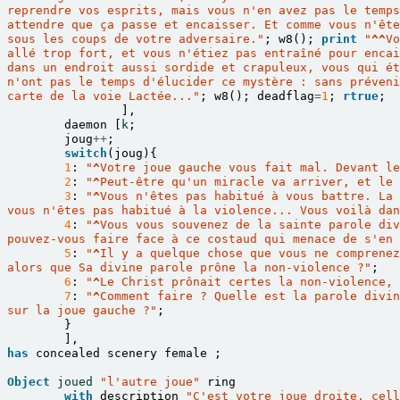
reprendre vos esprits, mais vous n'en avez pas le temps
attendre que ça passe et encaisser. Et comme vous n'ête
sous les coups de votre adversaire."
;
w8
();
print
"
^^
Vo
allé trop fort, et vous n'étiez pas entraîné pour encai
dans un endroit aussi sordide et crapuleux, vous qui ét
n'ont pas le temps d'élucider ce mystère : sans préveni
carte de la voie Lactée..."
;
w8
();
deadflag
=
1
;
rtrue
;
],
daemon
[
k
;
joug
++
;
switch
(
joug
){
1
:
"
^
Votre joue gauche vous fait mal. Devant le
2
:
"
^
Peut-être qu'un miracle va arriver, et le 
3
:
"
^
Vous n'êtes pas habitué à vous battre. La 
vous n'êtes pas habitué à la violence... Vous voilà da
4
:
"
^
Vous vous souvenez de la sainte parole div
pouvez-vous faire face à ce costaud qui menace de s'en 
5
:
"
^
Il y a quelque chose que vous ne comprenez
alors que Sa divine parole prône la non-violence ?"
;
6
:
"
^
Le Christ prônait certes la non-violence, 
7
:
"
^
Comment faire ? Quelle est la parole divin
sur la joue gauche ?"
;
}
],
has
concealed
scenery
female
;
Object
joued
"l'autre joue"
ring
with
description
"C'est votre joue droite, cell