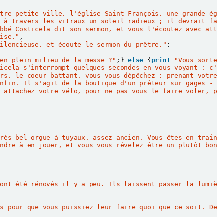
tre petite ville, l'église Saint-François, une grande ég
 à travers les vitraux un soleil radieux ; il devrait fa
bbé Costicela dit son sermon, et vous l'écoutez avec att
ise."
,
ilencieuse, et écoute le sermon du prêtre."
;
en plein milieu de la messe ?"
;}
else
{
print
"Vous sorte
icela s'interrompt quelques secondes en vous voyant : c'
rs, le coeur battant, vous vous dépêchez : prenant votre
nfin. Il s'agit de la boutique d'un prêteur sur gages - 
 attachez votre vélo, pour ne pas vous le faire voler, p
rès bel orgue à tuyaux, assez ancien. Vous êtes en train
ndre à en jouer, et vous vous révelez être un plutôt bon
ont été rénovés il y a peu. Ils laissent passer la lumiè
s pour que vous puissiez leur faire quoi que ce soit. De