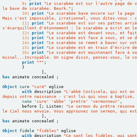
9
:
print
"Le scarabée est sur l'autre page de v
la bave de scarabée. Beurk."
;
10
:
print
"Le scarabée bave encore sur la page 
Mais c'est impossible, irrationnel, vous dites-vous : 
11
:
print
"Le scarabée est sur ses pattes arriè
s'écarquillent d'étonnement : le scarabée a écrit en le
12
:
print
"Le scarabée est devant vous, et fait
13
:
print
"Le scarabée est face à vous, et se d
14
:
print
"Le scarabée se remet à baver sur vot
15
:
print
"Le scarabée est en train d'écrire de
16
:
print
"Le scarabée est maintenant face à vo
missel...Incroyable. Un signe divin, pensez-vous, le co
print
"
^
"
;
}
],
has
animate
concealed
;
Object
cure
"curé"
eglise
with
description
"L'abbé Costicela, qui est en 
depuis votre naissance - c'est lui qui vous a baptisé, 
name
'cure'
'abbe'
'pretre'
'sermonneur'
,
before
[;
Listen
:
"Le sermon du prêtre résonne 
le Ciel nous envoie. Vous approuvez son sermon, qui est
],
has
animate
concealed
;
Object
fidele
"fidèles"
eglise
with
description
"Ce sont les fidèles, qui sont