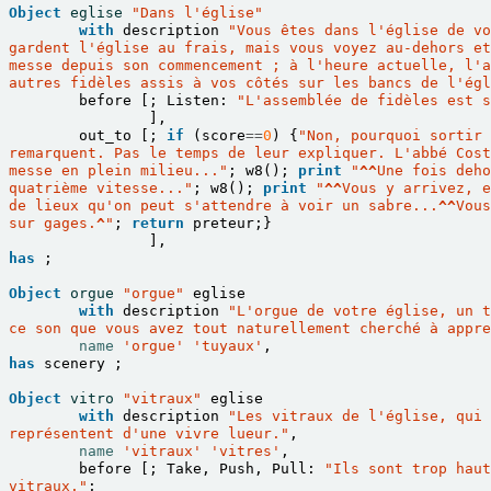
Object
eglise
"Dans l'église"
with
description
"Vous êtes dans l'église de vo
gardent l'église au frais, mais vous voyez au-dehors et
messe depuis son commencement ; à l'heure actuelle, l'a
autres fidèles assis à vos côtés sur les bancs de l'égl
before
[;
Listen
:
"L'assemblée de fidèles est s
],
out_to
[;
if
(
score
==
0
)
{
"Non, pourquoi sortir 
remarquent. Pas le temps de leur expliquer. L'abbé Cost
messe en plein milieu..."
;
w8
();
print
"
^^
Une fois deho
quatrième vitesse..."
;
w8
();
print
"
^^
Vous y arrivez, e
de lieux qu'on peut s'attendre à voir un sabre...
^^
Vous
sur gages.
^
"
;
return
preteur
;}
],
has
;
Object
orgue
"orgue"
eglise
with
description
"L'orgue de votre église, un t
ce son que vous avez tout naturellement cherché à appre
name
'orgue'
'tuyaux'
,
has
scenery
;
Object
vitro
"vitraux"
eglise
with
description
"Les vitraux de l'église, qui 
représentent d'une vivre lueur."
,
name
'vitraux'
'vitres'
,
before
[;
Take
,
Push
,
Pull
:
"Ils sont trop haut
vitraux."
;