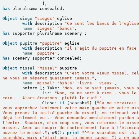
],
has
pluralname
concealed
;
Object
siege
"sièges"
eglise
with
description
"Ce sont les bancs de l'église
name
'sièges'
'bancs'
,
has
supporter
pluralname
scenery
;
Object
pupitre
"pupitre"
eglise
with
description
"Il s'agit du pupitre en face
name
'pupitre'
,
has
scenery
supporter
concealed
;
Object
missel
"missel"
pupitre
with
description
"C'est votre vieux missel, cel
ne vous en séparez quasiment jamais."
,
name
'missel'
'bible'
'livre'
'vieux'
,
before
[;
Take
:
"Non, on ne sait jamais, vous p
lir
:
"Non, ça ne sert à rien - vous le 
coin... Alors écoutons  plutôt le curé."
;
Close
:
if
(
scarab
<
5
)
{
"Ca ne servirait 
vous approchez lentement votre main gauche de votre mis
Vous prenez la moitié gauche du missel, en retenant vot
déjà tellement vu... Vous demandez mentalement pardon a
l'enfer. Soudain, d'un coup sec, vous refermez le misse
missel. Avec un soupir de contentement face à l'élimina
ouvrez le missel."
;
w8
();
print
"
^^
Le scarabée est là, 
scarabée, mais c'était pour la bonne cause. Il a en que