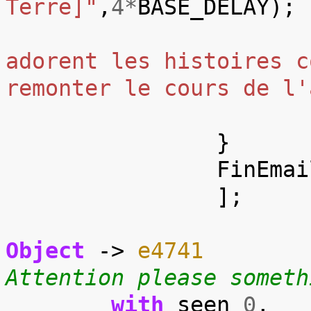
Terre]"
,
4
*
BASE_DELAY
);
adorent les histoires c
remonter le cours de l'
}
FinEmai
];
Object
->
e4741
Attention please someth
with
seen
0
,