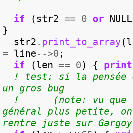
if
(
str2
==
0
or
NULL
}
str2
.
print_to_array
(
l
=
line
-->
0
;
if
(
len
==
0
)
{
print
! test: si la pensée 
un gros bug
!      (note: vu que 
général plus petite, on
rentre juste sur Gargoy