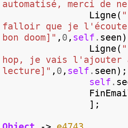
automatisé, merci de ne
Ligne
(
"
falloir que je l'écoute
bon doom]"
,
0
,
self
.
seen
)
Ligne
(
"
hop, je vais l'ajouter 
lecture]"
,
0
,
self
.
seen
);
self
.
se
FinEmai
];
Object
->
e4743