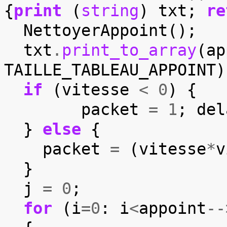
{
print
(
string
)
txt
;
re
NettoyerAppoint
();
txt
.
print_to_array
(
ap
TAILLE_TABLEAU_APPOINT
)
if
(
vitesse
<
0
)
{
packet
=
1
;
del
}
else
{
packet
=
(
vitesse
*
v
}
j
=
0
;
for
(
i
=
0
:
i
<
appoint
--