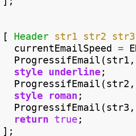
];
[
Header
str1
str2
str3
currentEmailSpeed
=
E
ProgressifEmail
(
str1
,
style
underline
;
ProgressifEmail
(
str2
,
style
roman
;
ProgressifEmail
(
str3
,
return
true
;
];