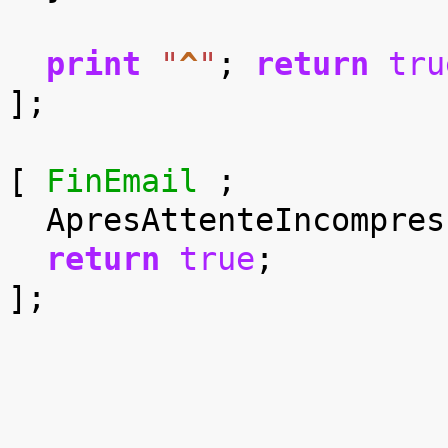
print
"
^
"
;
return
tru
];
[
FinEmail
;
ApresAttenteIncompres
return
true
;
];