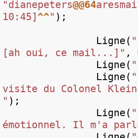
"dianepeters
@@64
aresmai
10:45]
^^
"
);
Ligne
(
"
[ah oui, ce mail...]"
,
Ligne
(
"
Ligne
(
"
visite du Colonel Klein
"
);
Ligne
(
"
émotionnel. Il m'a parl
Ligne
(
"