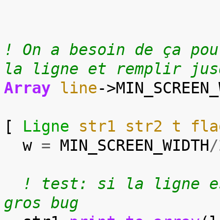
! On a besoin de ça pou
la ligne et remplir jus
Array
line
->
MIN_SCREEN_
[
Ligne
str1
str2
t
fla
w
=
MIN_SCREEN_WIDTH
/
! test: si la ligne e
gros bug