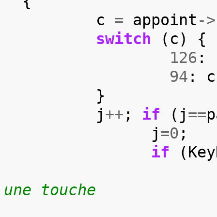
{
c
=
appoint
->
switch
(
c
)
{
126
:
94
:
c
}
j
++
;
if
(
j
==
p
j
=
0
;
if
(
Key
une touche