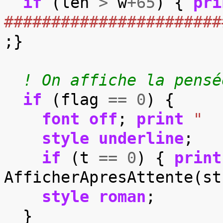
if
(
len
>
w
+
65
)
{
pri
#######################
;}
! On affiche la pensé
if
(
flag
==
0
)
{
font
off
;
print
"  
style
underline
;
if
(
t
==
0
)
{
print
AfficherApresAttente
(
st
style
roman
;
}