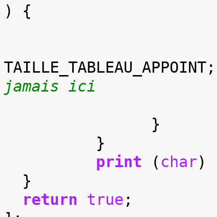
)
{
TAILLE_TABLEAU_APPOINT
;
jamais ici
}
}
print
(
char
)
}
return
true
;