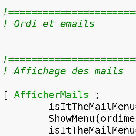
!======================
! Ordi et emails
!======================
! Affichage des mails
[
AfficherMails
;
isItTheMailMenu
ShowMenu
(
ordime
isItTheMailMenu