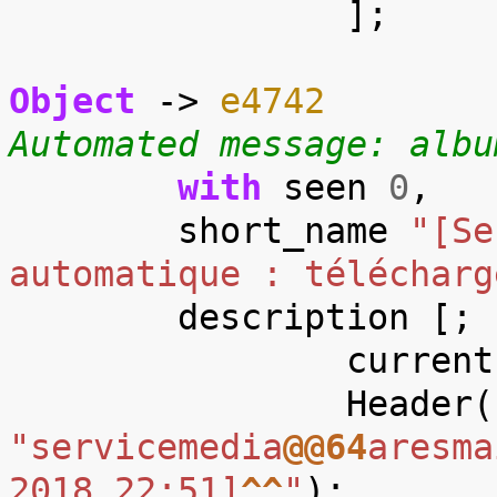
];
Object
->
e4742
Automated message: albu
with
seen
0
,
short_name
"[Se
automatique : télécharg
description
[;
current
Header
(
"servicemedia
@@64
aresma
2018 22:51]
^^
"
);