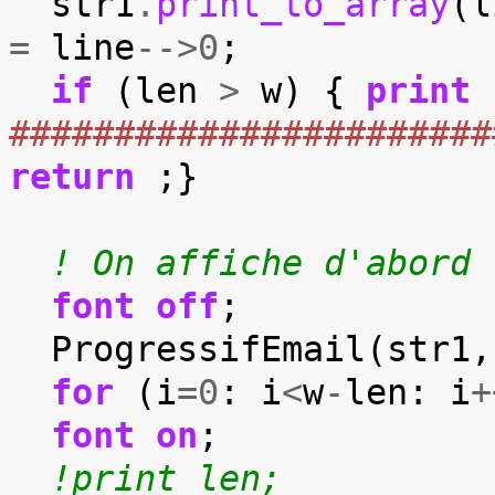
str1
.
print_to_array
(
l
=
line
-->
0
;
if
(
len
>
w
)
{
print
#######################
return
;}
! On affiche d'abord 
font
off
;
ProgressifEmail
(
str1
,
for
(
i
=
0
:
i
<
w
-
len
:
i
+
font
on
;
!print len;