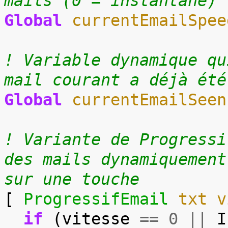
mails (0 = instantané)
Global
currentEmailSpee
! Variable dynamique qu
mail courant a déjà été
Global
currentEmailSeen
! Variante de Progressi
des mails dynamiquement
sur une touche
[
ProgressifEmail
txt
v
if
(
vitesse
==
0
||
I