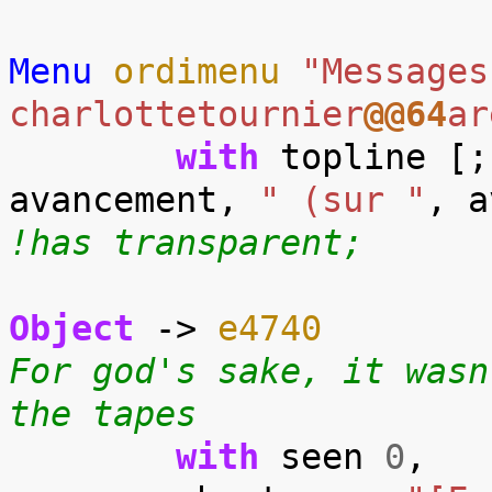
Menu
ordimenu
"Messages
charlottetournier
@@64
ar
with
topline
[;
avancement
,
" (sur "
,
a
!has transparent;
Object
->
e4740
For god's sake, it wasn
the tapes
with
seen
0
,