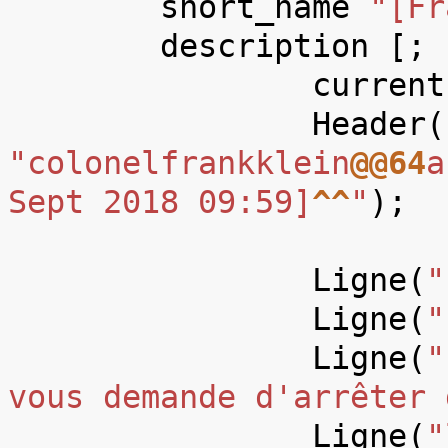
short_name
"[Fr
description
[;
current
Header
(
"colonelfrankklein
@@64
a
Sept 2018 09:59]
^^
"
);
Ligne
(
"
Ligne
(
"
Ligne
(
"
vous demande d'arrêter 
Ligne
(
"