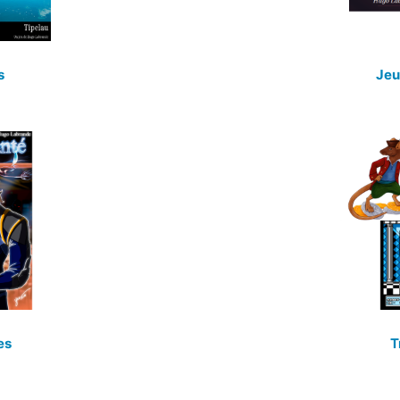
s
Jeu
es
T